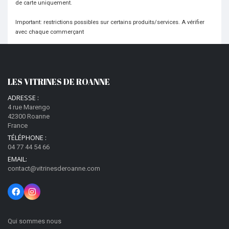
de carte uniquement.
Important: restrictions possibles sur certains produits/services. A vérifier
avec chaque commerçant
LES VITRINES DE ROANNE
ADRESSE :
4 rue Marengo
42300 Roanne
France
TÉLÉPHONE :
04 77 44 54 66
EMAIL:
contact@vitrinesderoanne.com
Qui sommes nous