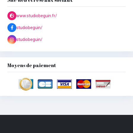
Site web et réseaux sociaux
www.studiobeguin.fr/
studiobeguin/
studiobeguin/
Moyens de paiement