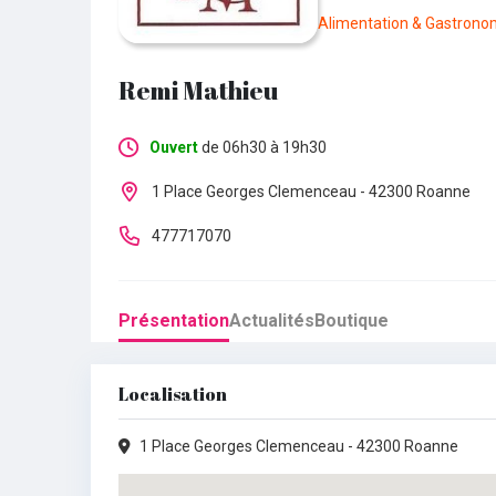
Alimentation & Gastronom
Remi Mathieu
Ouvert
de 06h30 à 19h30
Lundi :
Fermé
1 Place Georges Clemenceau - 42300 Roanne
Mardi :
06h30 - 19h30
477717070
Mercredi :
06h30 - 19h30
Présentation
Actualités
Boutique
Jeudi :
06h30 - 19h30
Vendredi :
06h30 - 19h30
Localisation
Samedi :
06h30 - 19h30
1 Place Georges Clemenceau - 42300 Roanne
Dimanche :
07h00 - 13h00