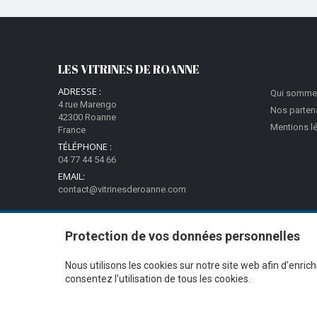
LES VITRINES DE ROANNE
ADRESSE :
Qui somme
4 rue Marengo
Nos parten
42300 Roanne
Mentions l
France
TÉLÉPHONE :
04 77 44 54 66
EMAIL:
contact@vitrinesderoanne.com
Protection de vos données personnelles
Nous utilisons les cookies sur notre site web afin d'enric
consentez l'utilisation de tous les cookies.
@Proximité v.7.27.3-1 - Tous droits réservés - © 2026
Ciss