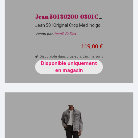
Jean 501 36200-0391 Crop Med Indigo Levi's H26
Jean 501Original Crop Med Indigo
Vendu par
Jean'S Follies
119,00 €
Disponible dans plusieurs déclinaisons
Disponible uniquement
en magasin