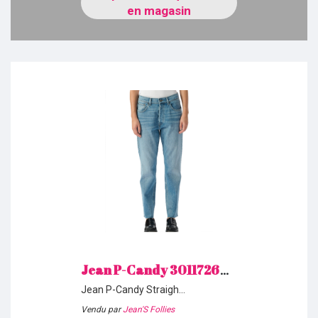
en magasin
Jean P-Candy 30117260 Vintage/Indigo Teddy Smith H26
Jean P-Candy Straigh
Vintage/Indigo
Vendu par
Jean'S Follies