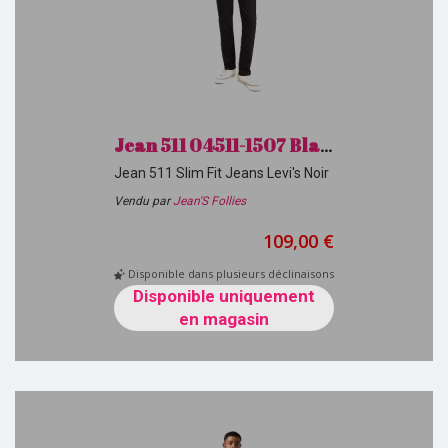
Jean 511 04511-1507 Black Levi's H26
Jean 511 Slim Fit Jeans Levi's Noir
Vendu par
Jean'S Follies
109,00 €
Disponible dans plusieurs déclinaisons
Disponible uniquement
en magasin