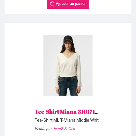
Ajouter au panier
Tee-Shirt Miana 31017172 Middle White Teddy Smith H26
Tee-Shirt ML T-Miana Middle White
219
Vendu par
Jean'S Follies