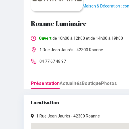
Maison & Décoration : co
Roanne Luminaire
Ouvert
de 10h00 à 12h00 et de 14h00 à 19h00
Lundi :
Fermé
1 Rue Jean Jaurès - 42300 Roanne
Mardi :
10h00 - 12h00
•
14h00 - 19h00
04 77 67 48 97
Mercredi :
10h00 - 12h00
•
14h00 - 19h00
Présentation
Actualités
Boutique
Photos
Jeudi :
10h00 - 12h00
•
14h00 - 19h00
Vendredi :
10h00 - 12h00
•
14h00 - 19h00
Localisation
Samedi :
10h00 - 12h00
•
14h00 - 19h00
1 Rue Jean Jaurès - 42300 Roanne
Dimanche :
Fermé