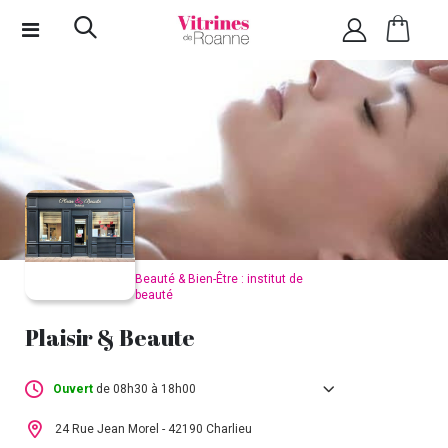
Beauté & Bien-Être : institut de
beauté
Plaisir & Beaute
Ouvert
de 08h30 à 18h00
Lundi :
09h00 - 18h00
24 Rue Jean Morel - 42190 Charlieu