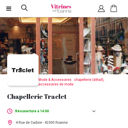
Mode & Accessoires : chapellerie (détail),
accessoires de mode
Chapellerie Traclet
Réouverture à 14:00
Lundi :
00h00 -
•
15h00 -
4 Rue de Cadore - 42300 Roanne
00h00
19h00