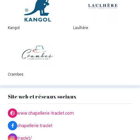
Kangol
Laulhère
Crambes
Site web et réseaux sociaux
www.chapellerie-traclet.com
chapellerie.traclet
traclet/