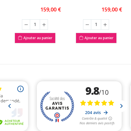
assurent une allure
baskets BRIDGE FL SILVER
élégante tout en
signées HOFF. Conçues pour
159,00 €
159,00 €
garantissant un confort
les femmes en quête de
optimal grâce à leur
style, ces chaussures
doublure associant cuir et
basses se distinguent par
textile. Un choix idéal pour
leur éclat argent raffiné qui
allier modernité et bien-être
illumine toutes vos tenues
Ajouter au panier
Ajouter au panier
au quotidien