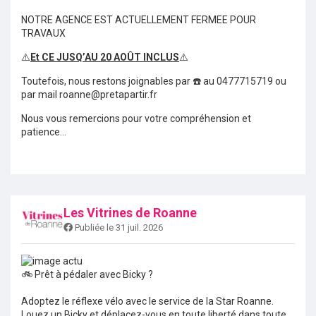
NOTRE AGENCE EST ACTUELLEMENT FERMEE POUR
TRAVAUX
⚠️
Et CE JUSQ’AU 20 AOÛT INCLUS
⚠️
Toutefois, nous restons joignables par ☎️ au 0477715719 ou
par mail roanne@pretapartir.fr
Nous vous remercions pour votre compréhension et
patience…
Les Vitrines de Roanne
Publiée le 31 juil. 2026
🚲 Prêt à pédaler avec Bicky ?
Adoptez le réflexe vélo avec le service de la Star Roanne.
Louez un Bicky et déplacez-vous en toute liberté dans toute