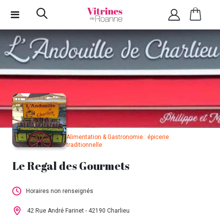
Alimentation & Gastronomie : épicerie
traditionnelle
Le Regal des Gourmets
Horaires non renseignés
Cet établissement n'a pas encore renseigné
42 Rue André Farinet - 42190 Charlieu
ses horaires.