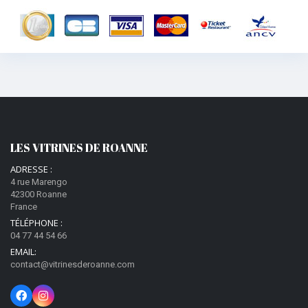
LES VITRINES DE ROANNE
ADRESSE :
4 rue Marengo
42300 Roanne
France
TÉLÉPHONE :
04 77 44 54 66
EMAIL:
contact@vitrinesderoanne.com